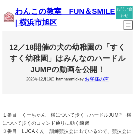
内
わんこの教室 FUN＆SMILE
お問い合
容
わせ
| 横浜市旭区
を
ス
キ
12／18開催の犬の幼稚園の「すく
ッ
プ
すく幼稚園」はみんなのハードル
JUMPの動画を公開！
お客様の声
2023年12月19日
hamhammickey
１番目 くーちゃん 横について歩く→ハードルJUMP→横
について歩くのコマンド通りに動く練習
２番目 LUCAくん 訓練競技会に出ているので、競技会に