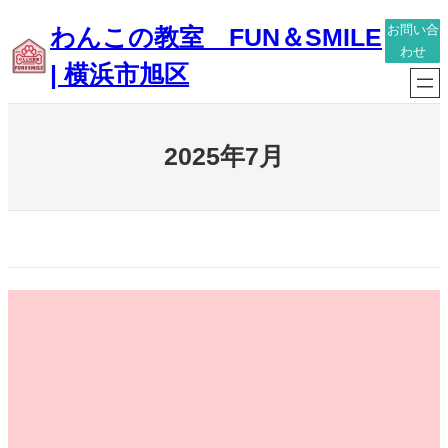
内
わんこの教室 FUN＆SMILE
お問い合
容
わせ
| 横浜市旭区
を
ス
キ
2025年7月
ッ
プ