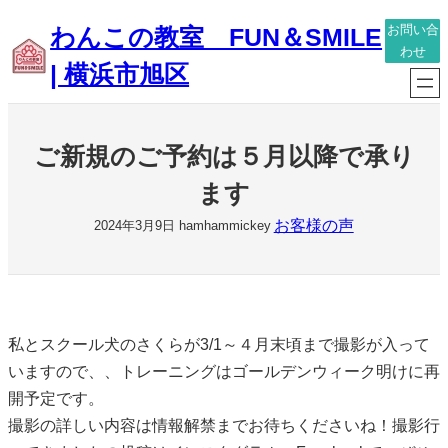
内
わんこの教室 FUN＆SMILE
お問い合
容
わせ
| 横浜市旭区
を
ス
キ
ご新規のご予約は５月以降で承り
ッ
プ
ます
お客様の声
2024年3月9日
hamhammickey
私とスクール犬のさくらが3/1～４月末頃まで撮影が入って
いますので、、トレーニングはゴールデンウィーク明けに再
開予定です。
撮影の詳しい内容は情報解禁までお待ちくださいね！撮影行