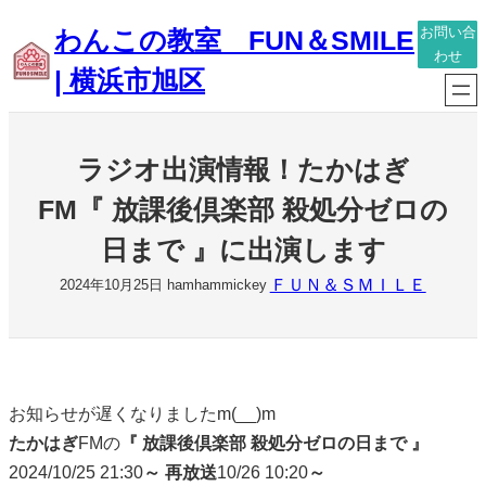
内
わんこの教室 FUN＆SMILE
お問い合
容
わせ
| 横浜市旭区
を
ス
キ
ラジオ出演情報！たかはぎ
ッ
プ
FM『 放課後倶楽部 殺処分ゼロの
日まで 』に出演します
ＦＵＮ＆ＳＭＩＬＥ
2024年10月25日
hamhammickey
お知らせが遅くなりましたm(__)m
たかはぎ
FMの
『
放課後倶楽部
殺処分ゼロの日まで
』
2024/10/25 21:30
～
再放送
10/26 10:20
～