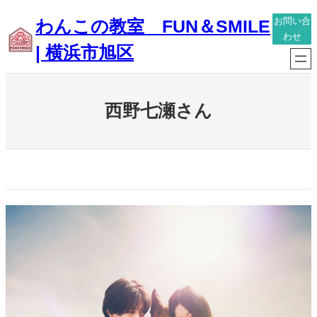
内
わんこの教室 FUN＆SMILE
お問い合
容
わせ
| 横浜市旭区
を
ス
キ
西野七瀬さん
ッ
プ