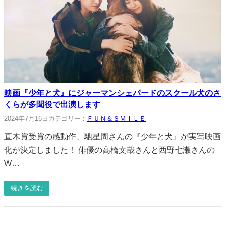
映画『少年と犬』にジャーマンシェパードのスクール犬のさ
くらが多聞役で出演します
2024年7月16日
カテゴリー :
ＦＵＮ＆ＳＭＩＬＥ
直木賞受賞の感動作、馳星周さんの『少年と犬』が実写映画
化が決定しました！ 俳優の高橋文哉さんと西野七瀬さんの
W…
続きを読む